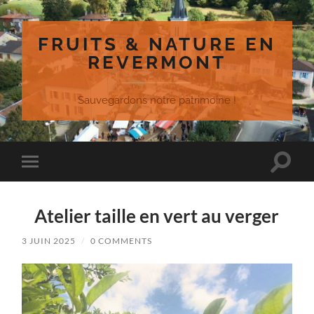
FRUITS & NATURE EN
REVERMONT
Sauvegardons notre patrimoine !
Toggle
Toggle
search
mobile
field
menu
Atelier taille en vert au verger
3 JUIN 2025
/
0 COMMENTS